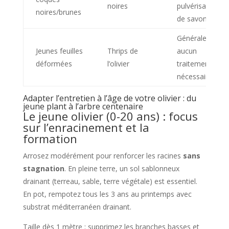
noires
pulvérisation
noires/brunes
de savon noir
Généralement
Jeunes feuilles
Thrips de
aucun
déformées
l’olivier
traitement
nécessaire
Adapter l’entretien à l’âge de votre olivier : du
jeune plant à l’arbre centenaire
Le jeune olivier (0-20 ans) : focus
sur l’enracinement et la
formation
Arrosez modérément pour renforcer les racines
sans
stagnation
. En pleine terre, un sol sablonneux
drainant (terreau, sable, terre végétale) est essentiel.
En pot, rempotez tous les 3 ans au printemps avec
substrat méditerranéen drainant.
Taille dès 1 mètre : supprimez les branches basses et