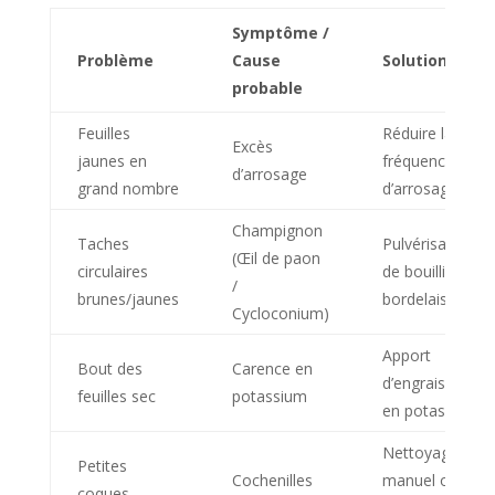
Symptôme /
Problème
Cause
Solution
probable
Feuilles
Réduire la
Excès
jaunes en
fréquence
d’arrosage
grand nombre
d’arrosage
Champignon
Taches
Pulvérisation
(Œil de paon
circulaires
de bouillie
/
brunes/jaunes
bordelaise
Cycloconium)
Apport
Bout des
Carence en
d’engrais riche
feuilles sec
potassium
en potasse
Nettoyage
Petites
Cochenilles
manuel ou
coques